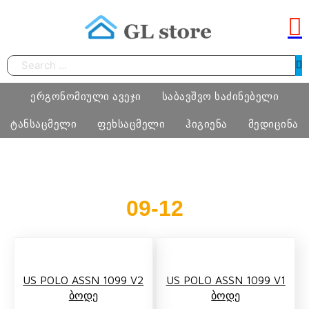
Search
ერგონომიული ავეჯი
საბავშვო საძინებელი
ტანსაცმელი
ფეხსაცმელი
ჰიგიენა
მედიცინა
სამეცადინო ერგონომიული მაგიდა
საძინებელი ოთახი
ბიჭი
ფეხსაცმელი
ტამპონი
მედიცინა
09-12
ერგონომიული სავარძლები
მატრასი, თეთრეული
გოგო
მასაჟის გელი
ოფისი
განათება, ხალიჩა
ქალი
პრეზერვატივი
სკოლამდელი ასაკის ავეჯი
კაცი
US POLO ASSN 1099 V2
US POLO ASSN 1099 V1
ნატურალური შალის პროდუქცია
Ბოდე
Ბოდე