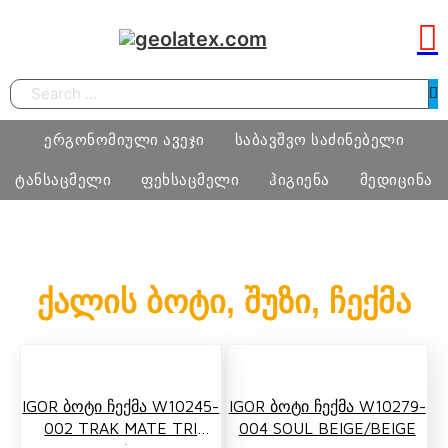
Search
ერგონომიული ავეჯი
საბავშვო საძინებელი
ტანსაცმელი
ფეხსაცმელი
ჰიგიენა
მედიცინა
სამეცადინო ერგონომიული მაგიდა
საძინებელი ოთახი
ბიჭი
ფეხსაცმელი
ტამპონი
მედიცინა
ქალის ბოტი, შუზი, ჩექმა
ერგონომიული სავარძლები
მატრასი, თეთრეული
გოგო
მასაჟის გელი
ოფისი
განათება, ხალიჩა
ქალი
პრეზერვატივი
სკოლამდელი ასაკის ავეჯი
კაცი
IGOR Ბოტი Ჩექმა W10245-
IGOR Ბოტი Ჩექმა W10279-
ნატურალური შალის პროდუქცია
002 TRAK MATE TRI
004 SOUL BEIGE/BEIGE