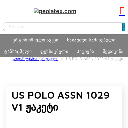
Search
ერგონომიული ავეჯი
საბავშვო საძინებელი
ტანსაცმელი
ფეხსაცმელი
ჰიგიენა
მედიცინა
HOME
ᲢᲐᲜᲡᲐᲪᲛᲔᲚᲘ
US POLO ASSN GIRL
ᲒᲝᲒᲝᲡ ᲯᲔᲛᲞᲠᲘ ᲓᲐ ᲟᲐᲙᲔᲢᲘ
US POLO ASSN 1029 V1 ᲟᲐᲙᲔᲢᲘ
სამეცადინო ერგონომიული მაგიდა
საძინებელი ოთახი
ბიჭი
ფეხსაცმელი
ტამპონი
მედიცინა
ერგონომიული სავარძლები
მატრასი, თეთრეული
გოგო
მასაჟის გელი
US POLO ASSN 1029
ოფისი
განათება, ხალიჩა
ქალი
პრეზერვატივი
სკოლამდელი ასაკის ავეჯი
V1 Ჟაკეტი
კაცი
ნატურალური შალის პროდუქცია