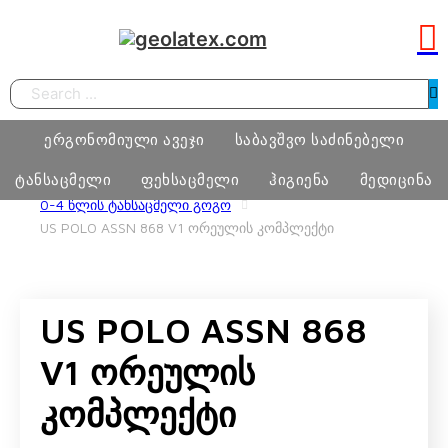
Search
ერგონომიული ავეჯი
საბავშვო საძინებელი
ტანსაცმელი
ფეხსაცმელი
ჰიგიენა
მედიცინა
HOME
ᲢᲐᲜᲡᲐᲪᲛᲔᲚᲘ
US POLO ASSN GIRL
0-4 ᲬᲚᲘᲡ ᲢᲐᲜᲡᲐᲪᲛᲔᲚᲘ ᲒᲝᲒᲝ
US POLO ASSN 868 V1 ᲝᲠᲔᲣᲚᲘᲡ ᲙᲝᲛᲞᲚᲔᲥᲢᲘ
სამეცადინო ერგონომიული მაგიდა
საძინებელი ოთახი
ბიჭი
ფეხსაცმელი
ტამპონი
მედიცინა
ერგონომიული სავარძლები
მატრასი, თეთრეული
გოგო
მასაჟის გელი
US POLO ASSN 868
ოფისი
განათება, ხალიჩა
ქალი
პრეზერვატივი
სკოლამდელი ასაკის ავეჯი
V1 Ორეულის
კაცი
Კომპლექტი
ნატურალური შალის პროდუქცია