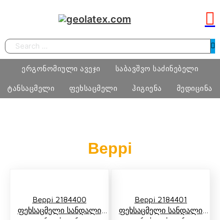
Search
ერგონომიული ავეჯი
საბავშვო საძინებელი
ტანსაცმელი
ფეხსაცმელი
ჰიგიენა
მედიცინა
სამეცადინო ერგონომიული მაგიდა
საძინებელი ოთახი
ბიჭი
ფეხსაცმელი
ტამპონი
მედიცინა
Beppi
ერგონომიული სავარძლები
მატრასი, თეთრეული
გოგო
მასაჟის გელი
ოფისი
განათება, ხალიჩა
ქალი
პრეზერვატივი
სკოლამდელი ასაკის ავეჯი
კაცი
Beppi 2184400
Beppi 2184401
ნატურალური შალის პროდუქცია
Ფეხსაცმელი Სანდალი
Ფეხსაცმელი Სანდალი