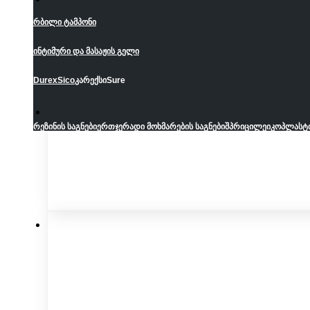
რბილი ტამპონი
ინტიმური და მასაჟის გელი
Durex
Sico
კარექსი
Sure
რეზინის საგნები
ერთჯერადი მოხმარების საგნები
შპრიცი
ლეიკოპლასტ