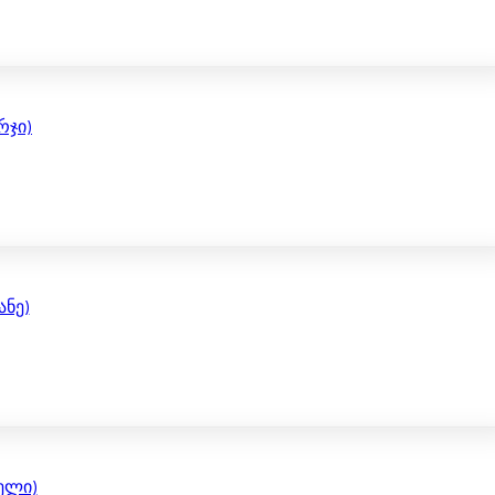
რჯი)
ანე)
თელი)