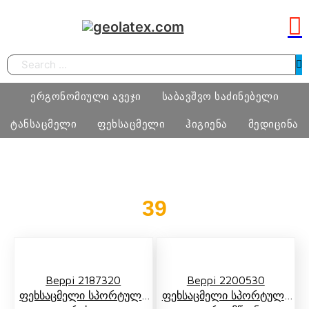
Search
ერგონომიული ავეჯი
საბავშვო საძინებელი
ტანსაცმელი
ფეხსაცმელი
ჰიგიენა
მედიცინა
სამეცადინო ერგონომიული მაგიდა
საძინებელი ოთახი
ბიჭი
ფეხსაცმელი
ტამპონი
მედიცინა
39
ერგონომიული სავარძლები
მატრასი, თეთრეული
გოგო
მასაჟის გელი
ოფისი
განათება, ხალიჩა
ქალი
პრეზერვატივი
სკოლამდელი ასაკის ავეჯი
კაცი
Beppi 2187320
Beppi 2200530
ნატურალური შალის პროდუქცია
Ფეხსაცმელი Სპორტული
Ფეხსაცმელი Სპორტული