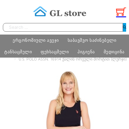
Search
ერგონომიული ავეჯი
საბავშვო საძინებელი
ტანსაცმელი
ფეხსაცმელი
ჰიგიენა
მედიცინა
HOME
ᲢᲐᲜᲡᲐᲪᲛᲔᲚᲘ
ᲥᲐᲚᲘ
ᲥᲐᲚᲘᲡ ᲝᲠᲔᲣᲚᲘ ᲨᲝᲠᲢᲘᲗ
U.S. POLO ASSN. 16914 ᲥᲐᲚᲘᲡ ᲝᲠᲔᲣᲚᲘ ᲨᲝᲠᲢᲘᲗ (ᲚᲣᲠᲯᲘ)
სამეცადინო ერგონომიული მაგიდა
საძინებელი ოთახი
ბიჭი
ფეხსაცმელი
ტამპონი
მედიცინა
ერგონომიული სავარძლები
მატრასი, თეთრეული
გოგო
მასაჟის გელი
ოფისი
განათება, ხალიჩა
ქალი
პრეზერვატივი
სკოლამდელი ასაკის ავეჯი
კაცი
ნატურალური შალის პროდუქცია