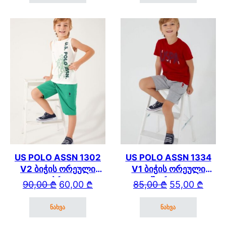
This product has multiple variants. The options may be cho
This product has mul
US POLO ASSN 1302
US POLO ASSN 1334
V2 ბიჭის ორეული
V1 ბიჭის ორეული
კაპრით
შორტით
Original price was: 90,00 ₾.
Current price is: 60,00 ₾.
Original price wa
Current price is: 
90,00
₾
60,00
₾
85,00
₾
55,00
₾
ნახვა
ნახვა
This product has multiple variants. The options may be cho
This product has mul