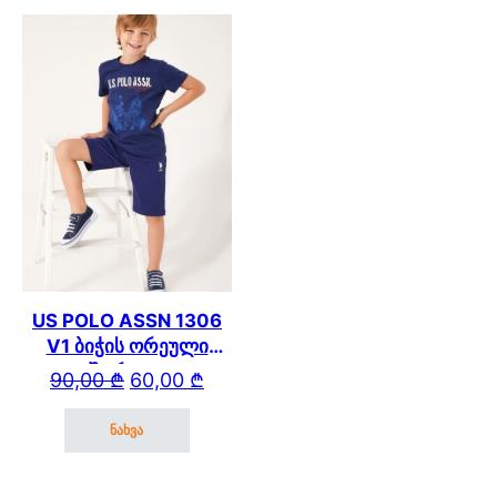
US POLO ASSN 1306
V1 ბიჭის ორეული
შორტით
Original price was: 90,00 ₾.
Current price is: 60,00 ₾.
90,00
₾
60,00
₾
ნახვა
This product has multiple variants. The options may be cho