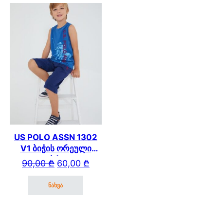
US POLO ASSN 1302
V1 ბიჭის ორეული
კაპრით
Original price was: 90,00 ₾.
Current price is: 60,00 ₾.
90,00
₾
60,00
₾
ნახვა
This product has multiple variants. The options may be cho