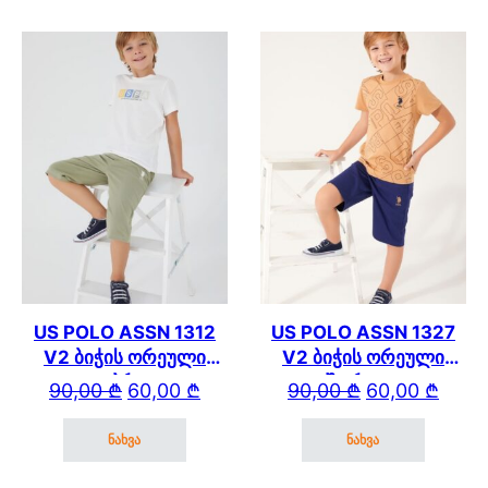
This product has multiple variants. The options may be cho
This product has mul
US POLO ASSN 1312
US POLO ASSN 1327
V2 ბიჭის ორეული
V2 ბიჭის ორეული
კაპრით
შორტით
Original price was: 90,00 ₾.
Current price is: 60,00 ₾.
Original price wa
Current price is: 
90,00
₾
60,00
₾
90,00
₾
60,00
₾
ნახვა
ნახვა
This product has multiple variants. The options may be cho
This product has mul