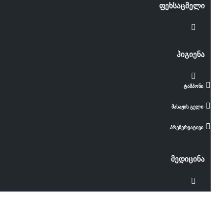
ფეხსაცმელი
ჰიგიენა
ტამპონი
მასაჟის გელი
პრეზერვატივი
მედიცინა