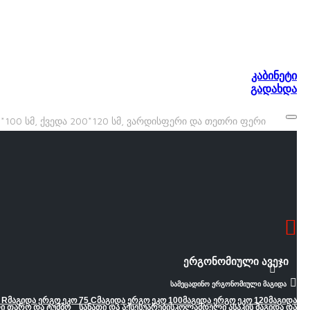
კაბინეტი
გადახდა
100 ᲡᲛ, ᲥᲕᲔᲓᲐ 200*120 ᲡᲛ, ᲕᲐᲠᲓᲘᲡᲤᲔᲠᲘ ᲓᲐ ᲗᲔᲗᲠᲘ ᲤᲔᲠᲘ
ერგონომიული ავეჯი
სამეცადინო ერგონომიული მაგიდა
 R
მაგიდა ერგო ეკო 75 C
მაგიდა ერგო ეკო 100
მაგიდა ერგო ეკო 120
მაგიდა
ი თარო და ტუმბო
სანათი და აქსესუარები
სკოლამდელი ასაკის მაგიდა და