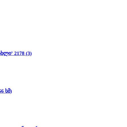
ლი’ 2178 (3)
6 სმ)