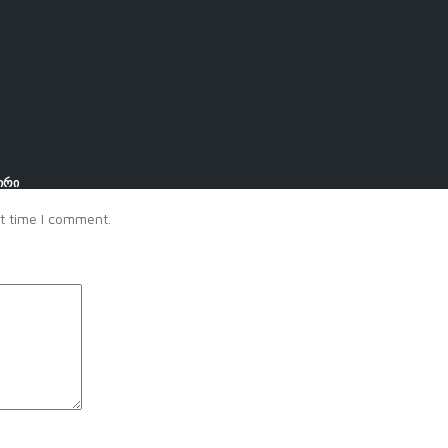
ირი
t time I comment.