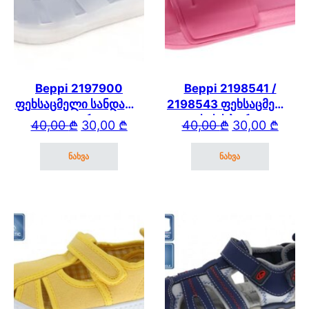
Beppi 2197900
Beppi 2198541 /
ფეხსაცმელი სანდალი
2198543 ფეხსაცმელი
თეთრი
ოთახის სპორტული
Original price was: 40,00 ₾.
Current price is: 30,00 ₾.
Original price wa
Current price is: 
40,00
₾
30,00
₾
40,00
₾
30,00
₾
ვარდისფერი
ნახვა
ნახვა
This product has multiple variants. The options may be cho
This product has mul