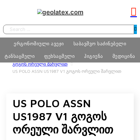
Search
ერგონომიული ავეჯი
საბავშვო საძინებელი
ტანსაცმელი
ფეხსაცმელი
ჰიგიენა
მედიცინა
HOME
ᲢᲐᲜᲡᲐᲪᲛᲔᲚᲘ
US POLO ASSN GIRL
ᲒᲝᲒᲝᲡ ᲝᲠᲔᲣᲚᲘ ᲨᲐᲠᲕᲚᲘᲗ
US POLO ASSN US1987 V1 ᲒᲝᲒᲝᲡ ᲝᲠᲔᲣᲚᲘ ᲨᲐᲠᲕᲚᲘᲗ
სამეცადინო ერგონომიული მაგიდა
საძინებელი ოთახი
ბიჭი
ფეხსაცმელი
ტამპონი
მედიცინა
ერგონომიული სავარძლები
მატრასი, თეთრეული
გოგო
მასაჟის გელი
US POLO ASSN
ოფისი
განათება, ხალიჩა
ქალი
პრეზერვატივი
სკოლამდელი ასაკის ავეჯი
US1987 V1 Გოგოს
კაცი
Ორეული Შარვლით
ნატურალური შალის პროდუქცია