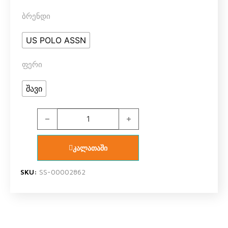
ბრენდი
US POLO ASSN
ფერი
შავი
U.S. Polo Assn. 67003 ქალის ტრუსი სტრინგი 5 ცალ
კალათაში
SKU:
SS-00002862