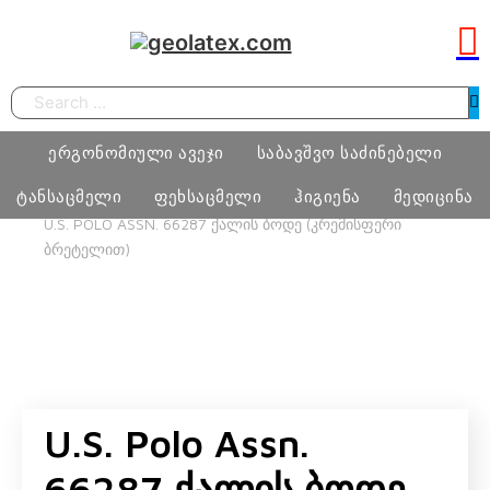
Search
ერგონომიული ავეჯი
საბავშვო საძინებელი
ტანსაცმელი
ფეხსაცმელი
ჰიგიენა
მედიცინა
HOME
ᲢᲐᲜᲡᲐᲪᲛᲔᲚᲘ
ᲥᲐᲚᲘ
ᲥᲐᲚᲘᲡ ᲗᲔᲗᲠᲔᲣᲚᲘ
U.S. POLO ASSN. 66287 ᲥᲐᲚᲘᲡ ᲑᲝᲓᲔ (ᲙᲠᲔᲛᲘᲡᲤᲔᲠᲘ
ᲑᲠᲔᲢᲔᲚᲘᲗ)
სამეცადინო ერგონომიული მაგიდა
საძინებელი ოთახი
ბიჭი
ფეხსაცმელი
ტამპონი
მედიცინა
ერგონომიული სავარძლები
მატრასი, თეთრეული
გოგო
მასაჟის გელი
ოფისი
განათება, ხალიჩა
ქალი
პრეზერვატივი
სკოლამდელი ასაკის ავეჯი
კაცი
U.S. Polo Assn.
ნატურალური შალის პროდუქცია
66287 Ქალის Ბოდე