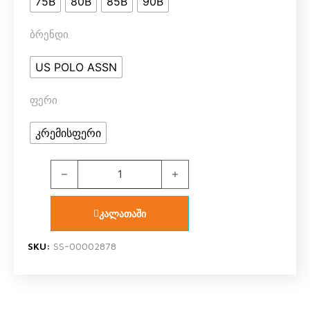
75B
80B
85B
90B
ბრენდი
US POLO ASSN
ფერი
კრემისფერი
U.S. Polo Assn. 66147 ქალის ბიუსტჰალტერი PUSH 
კალათაში
SKU:
SS-00002878