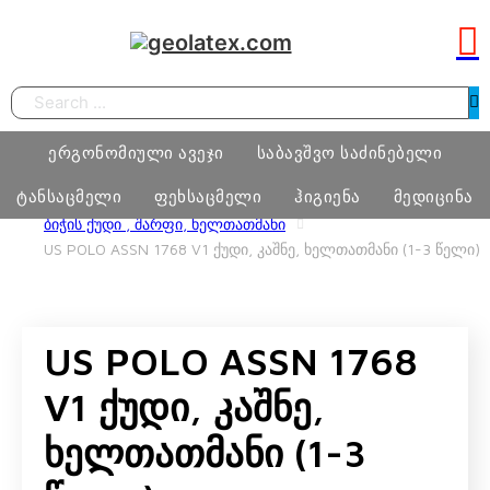
Search
ერგონომიული ავეჯი
საბავშვო საძინებელი
ტანსაცმელი
ფეხსაცმელი
ჰიგიენა
მედიცინა
HOME
ᲢᲐᲜᲡᲐᲪᲛᲔᲚᲘ
US POLO ASSN BOY
ᲑᲘᲭᲘᲡ ᲥᲣᲓᲘ , ᲨᲐᲠᲤᲘ, ᲮᲔᲚᲗᲐᲗᲛᲐᲜᲘ
US POLO ASSN 1768 V1 ᲥᲣᲓᲘ, ᲙᲐᲨᲜᲔ, ᲮᲔᲚᲗᲐᲗᲛᲐᲜᲘ (1-3 ᲬᲔᲚᲘ)
სამეცადინო ერგონომიული მაგიდა
საძინებელი ოთახი
ბიჭი
ფეხსაცმელი
ტამპონი
მედიცინა
ერგონომიული სავარძლები
მატრასი, თეთრეული
გოგო
მასაჟის გელი
US POLO ASSN 1768
ოფისი
განათება, ხალიჩა
ქალი
პრეზერვატივი
სკოლამდელი ასაკის ავეჯი
V1 Ქუდი, Კაშნე,
კაცი
Ხელთათმანი (1-3
ნატურალური შალის პროდუქცია