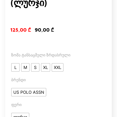
(ლურჯი)
Original price
Current pri
125,00
₾
90,00
₾
ზომა ტანსაცმელი ზრდასრული
L
M
S
XL
XXL
ბრენდი
US POLO ASSN
ფერი
ლურჯი