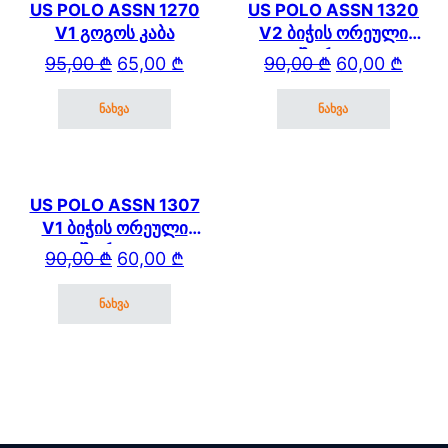
US POLO ASSN 1270
US POLO ASSN 1320
V1 გოგოს კაბა
V2 ბიჭის ორეული
შორტით
Original price was: 95,00 ₾.
Current price is: 65,00 ₾.
Original price wa
Current price is: 
95,00
₾
65,00
₾
90,00
₾
60,00
₾
ნახვა
ნახვა
This product has multiple variants. The options may be cho
This product has mul
US POLO ASSN 1307
V1 ბიჭის ორეული
შორტით
Original price was: 90,00 ₾.
Current price is: 60,00 ₾.
90,00
₾
60,00
₾
ნახვა
This product has multiple variants. The options may be cho