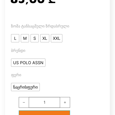
ზომა ტანსაცმელი ზრდასრული
L
M
S
XL
XXL
ბრენდი
US POLO ASSN
ფერი
ნაცრისფერი
U.S. Polo Assn. 16604 შორტი (რუხი) quantity