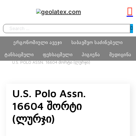
Search
ერგონომიული ავეჯი
საბავშვო საძინებელი
ტანსაცმელი
ფეხსაცმელი
ჰიგიენა
მედიცინა
HOME
ᲢᲐᲜᲡᲐᲪᲛᲔᲚᲘ
ᲥᲐᲚᲘ
ᲥᲐᲚᲘᲡ ᲨᲝᲠᲢᲘ
U.S. POLO ASSN. 16604 ᲨᲝᲠᲢᲘ (ᲚᲣᲠᲯᲘ)
სამეცადინო ერგონომიული მაგიდა
საძინებელი ოთახი
ბიჭი
ფეხსაცმელი
ტამპონი
მედიცინა
ერგონომიული სავარძლები
მატრასი, თეთრეული
U.S. Polo Assn.
გოგო
მასაჟის გელი
ოფისი
განათება, ხალიჩა
16604 Შორტი
ქალი
პრეზერვატივი
სკოლამდელი ასაკის ავეჯი
(ლურჯი)
კაცი
ნატურალური შალის პროდუქცია