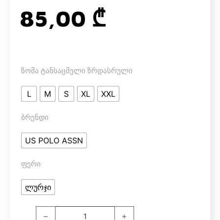
85,00
₾
ზომა ტანსაცმელი ზრდასრული
L
M
S
XL
XXL
ბრენდი
US POLO ASSN
ფერი
ლურჯი
U.S. Polo Assn. 16604 შორტი (ლურჯი) quantity