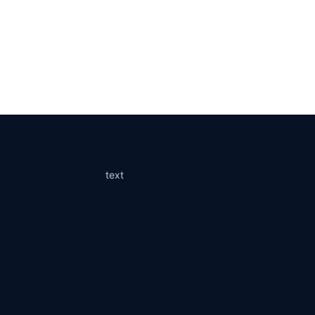
This pro
text