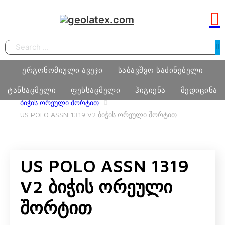
Search
ერგონომიული ავეჯი
საბავშვო საძინებელი
ტანსაცმელი
ფეხსაცმელი
ჰიგიენა
მედიცინა
HOME
ᲢᲐᲜᲡᲐᲪᲛᲔᲚᲘ
US POLO ASSN BOY
ᲑᲘᲭᲘᲡ ᲝᲠᲔᲣᲚᲘ ᲨᲝᲠᲢᲘᲗ
US POLO ASSN 1319 V2 ᲑᲘᲭᲘᲡ ᲝᲠᲔᲣᲚᲘ ᲨᲝᲠᲢᲘᲗ
სამეცადინო ერგონომიული მაგიდა
საძინებელი ოთახი
ბიჭი
ფეხსაცმელი
ტამპონი
მედიცინა
ერგონომიული სავარძლები
მატრასი, თეთრეული
გოგო
მასაჟის გელი
US POLO ASSN 1319
ოფისი
განათება, ხალიჩა
ქალი
პრეზერვატივი
სკოლამდელი ასაკის ავეჯი
V2 Ბიჭის Ორეული
კაცი
Შორტით
ნატურალური შალის პროდუქცია