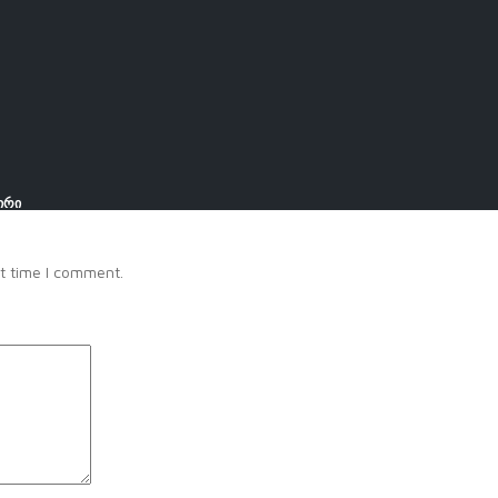
ირი
t time I comment.