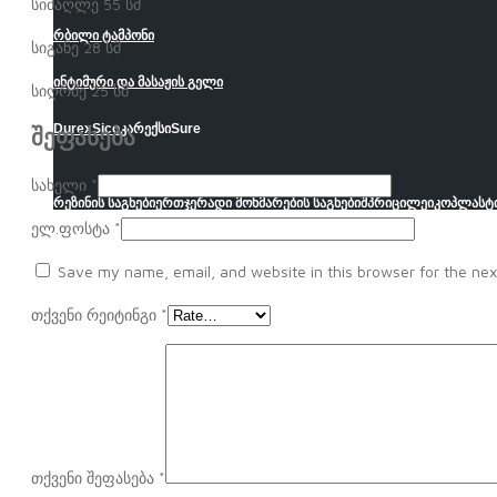
სიმაღლე 55 სმ
რბილი ტამპონი
სიგანე 28 სმ
ინტიმური და მასაჟის გელი
სიღრმე 25 სმ
Durex
Sico
კარექსი
Sure
შეფასება
სახელი
*
რეზინის საგნები
ერთჯერადი მოხმარების საგნები
შპრიცი
ლეიკოპლასტ
ელ.ფოსტა
*
Save my name, email, and website in this browser for the nex
თქვენი რეიტინგი
*
თქვენი შეფასება
*