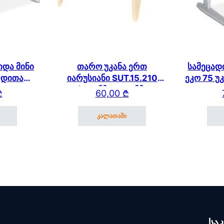
იდა მინი
თარო უკანა ერთ
სამეცად
რდითა
იარუსიანი SUT.15.210
ეკო 75 უ
ი
(600მმ * 250 მმ)
₾
60,00
₾
SUT.13/15/17
კალათაში
სა