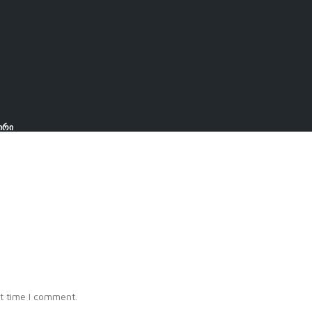
ირი
t time I comment.