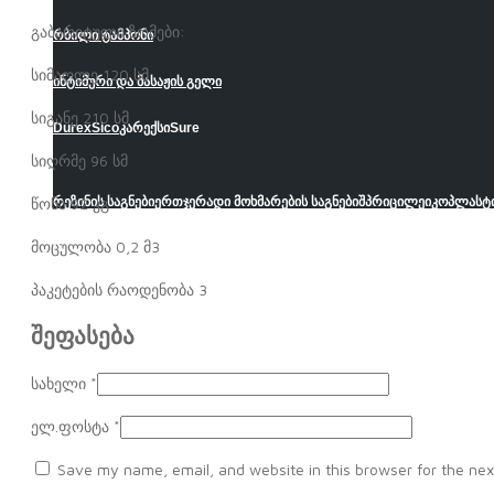
გაბარიტული ზომები:
რბილი ტამპონი
სიმაღლე 120 სმ
ინტიმური და მასაჟის გელი
სიგანე 210 სმ
Durex
Sico
კარექსი
Sure
სიღრმე 96 სმ
წონა 92 კგ
რეზინის საგნები
ერთჯერადი მოხმარების საგნები
შპრიცი
ლეიკოპლასტ
მოცულობა 0,2 მ3
პაკეტების რაოდენობა 3
შეფასება
სახელი
*
ელ.ფოსტა
*
Save my name, email, and website in this browser for the nex