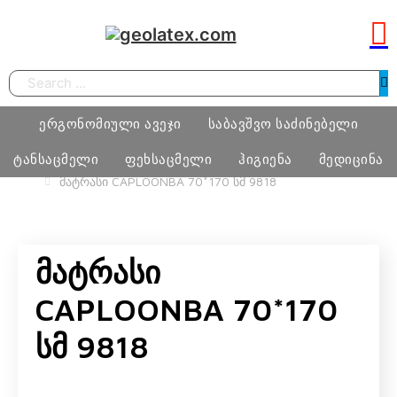
Search
ერგონომიული ავეჯი
საბავშვო საძინებელი
ტანსაცმელი
ფეხსაცმელი
ჰიგიენა
მედიცინა
HOME
ᲐᲕᲔᲯᲘ
ᲡᲐᲑᲐᲕᲨᲕᲝ ᲡᲐᲫᲘᲜᲔᲑᲔᲚᲘ ᲝᲗᲐᲮᲘ
ᲛᲐᲢᲠᲐᲡᲘ
ᲛᲐᲢᲠᲐᲡᲘ CAPLOONBA 70*170 ᲡᲛ 9818
სამეცადინო ერგონომიული მაგიდა
საძინებელი ოთახი
ბიჭი
ფეხსაცმელი
ტამპონი
მედიცინა
ერგონომიული სავარძლები
მატრასი, თეთრეული
Მატრასი
გოგო
მასაჟის გელი
ოფისი
განათება, ხალიჩა
CAPLOONBA 70*170
ქალი
პრეზერვატივი
სკოლამდელი ასაკის ავეჯი
Სმ 9818
კაცი
ნატურალური შალის პროდუქცია