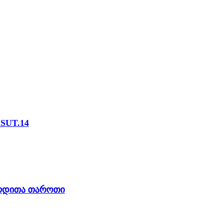
მ * 250 მმ) SUT.14
ვერდითა თაროთი