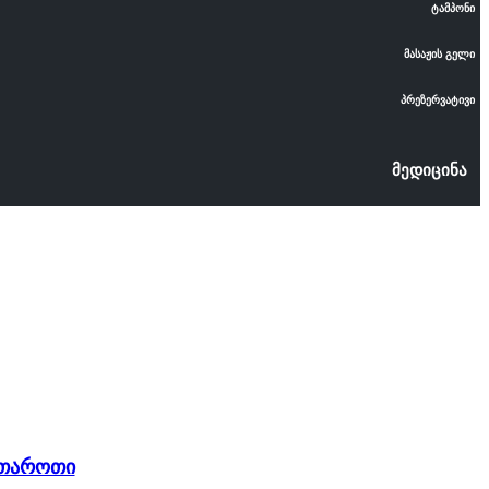
ტამპონი
მასაჟის გელი
პრეზერვატივი
მედიცინა
ი თაროთი