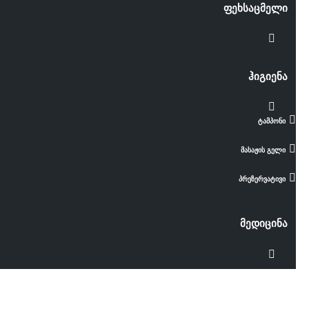
ფეხსაცმელი
ჰიგიენა
ტამპონი
მასაჟის გელი
პრეზერვატივი
მედიცინა