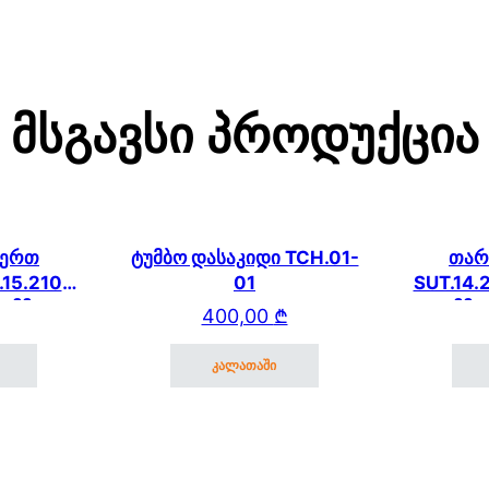
Მსგავსი Პროდუქცია
 ერთ
ტუმბო დასაკიდი TCH.01-
თარ
.15.210
01
SUT.14.230 (750მ
0 მმ)
მმ)
400,00
₾
/17
კალათაში