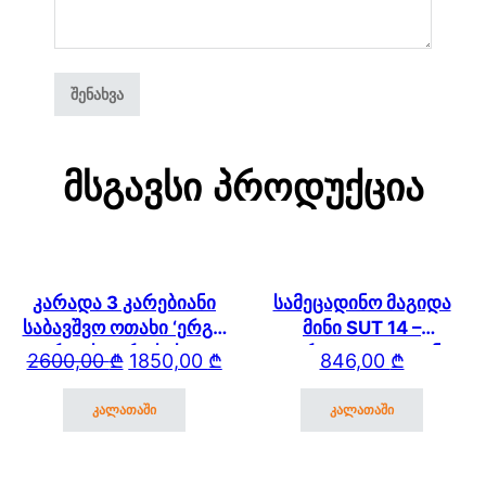
Მსგავსი Პროდუქცია
კარადა 3 კარებიანი
სამეცადინო მაგიდა
საბავშვო ოთახი ‘ერგო
მინი SUT 14 –
ვარდისფერი სახლი’
გვერდითა და უკანა
Original price was: 2600,00 ₾.
Current price is: 1850,00 ₾.
2600,00
₾
1850,00
₾
846,00
₾
2171 (4)
თაროთი
კალათაში
კალათაში