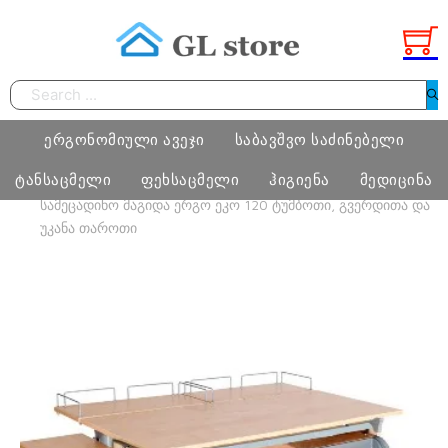
Search
ერგონომიული ავეჯი
საბავშვო საძინებელი
ტანსაცმელი
ფეხსაცმელი
ჰიგიენა
მედიცინა
HOME
ᲐᲕᲔᲯᲘ
ᲛᲐᲒᲘᲓᲐ ᲡᲐᲛᲔᲪᲐᲓᲘᲜᲝ
ᲔᲙᲝ 120
ᲡᲐᲛᲔᲪᲐᲓᲘᲜᲝ ᲛᲐᲒᲘᲓᲐ ᲔᲠᲒᲝ ᲔᲙᲝ 120 ᲢᲣᲛᲑᲝᲗᲘ, ᲒᲕᲔᲠᲓᲘᲗᲐ ᲓᲐ
ᲣᲙᲐᲜᲐ ᲗᲐᲠᲝᲗᲘ
სამეცადინო ერგონომიული მაგიდა
საძინებელი ოთახი
ბიჭი
ფეხსაცმელი
ტამპონი
მედიცინა
ერგონომიული სავარძლები
მატრასი, თეთრეული
გოგო
მასაჟის გელი
ოფისი
განათება, ხალიჩა
ქალი
პრეზერვატივი
სკოლამდელი ასაკის ავეჯი
კაცი
ნატურალური შალის პროდუქცია