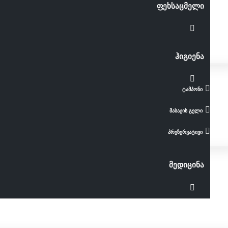
ფეხსაცმელი
ჰიგიენა
ტამპონი
მასაჟის გელი
პრეზერვატივი
მედიცინა