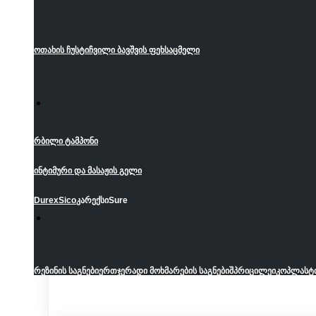
ოთახის ჩუსტი
ჩვილი ბავშვის ფეხსაცმელი
რბილი ტამპონი
ინტიმური და მასაჟის გელი
Durex
Sico
კარექსი
Sure
რეზინის საგნები
ერთჯერადი მოხმარების საგნები
შპრიცი
ლეიკოპლასტ