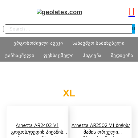
Search
ერგონომიული ავეჯი
საბავშვო საძინებელი
ტანსაცმელი
ფეხსაცმელი
ჰიგიენა
მედიცინა
სამეცადინო ერგონომიული მაგიდა
საძინებელი ოთახი
ბიჭი
ფეხსაცმელი
ტამპონი
მედიცინა
XL
ერგონომიული სავარძლები
მატრასი, თეთრეული
გოგო
მასაჟის გელი
ოფისი
განათება, ხალიჩა
ქალი
პრეზერვატივი
სკოლამდელი ასაკის ავეჯი
კაცი
Arnetta AR2402 V1
Arnetta AR2502 V1 Ბიჭის/
ნატურალური შალის პროდუქცია
Გოგოს/დედის Პიჟამის
Მამის Ორეული