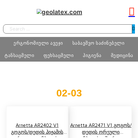
Search
ერგონომიული ავეჯი
საბავშვო საძინებელი
ტანსაცმელი
ფეხსაცმელი
ჰიგიენა
მედიცინა
სამეცადინო ერგონომიული მაგიდა
საძინებელი ოთახი
ბიჭი
ფეხსაცმელი
ტამპონი
მედიცინა
02-03
ერგონომიული სავარძლები
მატრასი, თეთრეული
გოგო
მასაჟის გელი
ოფისი
განათება, ხალიჩა
ქალი
პრეზერვატივი
სკოლამდელი ასაკის ავეჯი
კაცი
Arnetta AR2402 V1
Arnetta AR2471 V1 Გოგოს/
ნატურალური შალის პროდუქცია
Გოგოს/დედის Პიჟამის
Დედის Ორეული