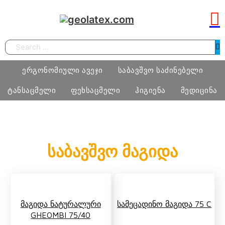
Search
ერგონომიული ავეჯი
საბავშვო საძინებელი
ტანსაცმელი
ფეხსაცმელი
ჰიგიენა
მედიცინა
სამეცადინო ერგონომიული მაგიდა
საძინებელი ოთახი
ბიჭი
ფეხსაცმელი
ტამპონი
მედიცინა
საბავშვო მაგიდა
ერგონომიული სავარძლები
მატრასი, თეთრეული
გოგო
მასაჟის გელი
ოფისი
განათება, ხალიჩა
ქალი
პრეზერვატივი
სკოლამდელი ასაკის ავეჯი
კაცი
Მაგიდა Ნატურალური
Სამეცადინო Მაგიდა 75 C
ნატურალური შალის პროდუქცია
GHEOMBI 75/40