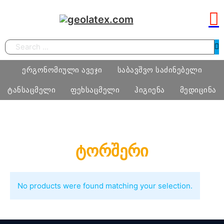
Search
ერგონომიული ავეჯი
საბავშვო საძინებელი
ტანსაცმელი
ფეხსაცმელი
ჰიგიენა
მედიცინა
სამეცადინო ერგონომიული მაგიდა
საძინებელი ოთახი
ბიჭი
ფეხსაცმელი
ტამპონი
მედიცინა
ტორშერი
ერგონომიული სავარძლები
მატრასი, თეთრეული
გოგო
მასაჟის გელი
ოფისი
განათება, ხალიჩა
ქალი
პრეზერვატივი
სკოლამდელი ასაკის ავეჯი
No products were found matching your selection.
კაცი
ნატურალური შალის პროდუქცია