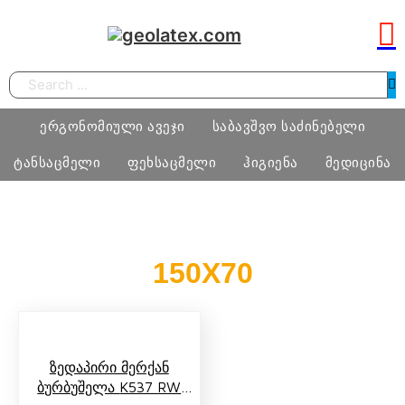
Search
ერგონომიული ავეჯი
საბავშვო საძინებელი
ტანსაცმელი
ფეხსაცმელი
ჰიგიენა
მედიცინა
სამეცადინო ერგონომიული მაგიდა
საძინებელი ოთახი
ბიჭი
ფეხსაცმელი
ტამპონი
მედიცინა
150X70
ერგონომიული სავარძლები
მატრასი, თეთრეული
გოგო
მასაჟის გელი
ოფისი
განათება, ხალიჩა
ქალი
პრეზერვატივი
სკოლამდელი ასაკის ავეჯი
კაცი
Ზედაპირი Მერქან
ნატურალური შალის პროდუქცია
Ბურბუშელა K537 RW